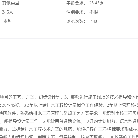
：
其他类型
年龄要求：
25-45岁
：
3~5人
性别要求：
不限
：
本科
浏览次数：
448
水项目的工艺、方案、初步设计等；3、能够进行施工现场的技术指导和运
 30～45岁。3 3年以上给排水工程设计员岗位工作经验，2年以上管理该
机绘图软件，熟悉给排水工程原理与常规工艺方案要求，能识别审核工程图
，能指导设计员工作。5 能使用普通话交流，良好的计划能力、语言沟通
作能力，掌握给排水工程技术方案的规范，能根据客户工程∕招标要求形成技
导能力和组织协调、判断决策、督导控制、培育下属能力。8 较强的工作