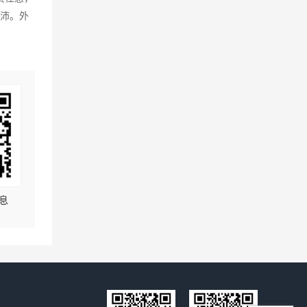
充沛。外
息