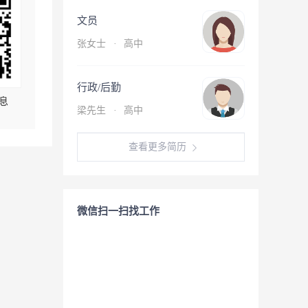
文员
张女士
·
高中
行政/后勤
息
梁先生
·
高中
查看更多简历
微信扫一扫找工作