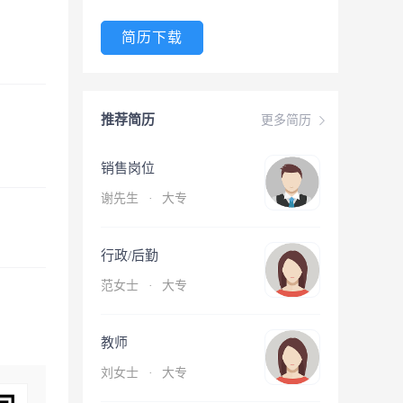
简历下载
推荐简历
更多简历
销售岗位
谢先生
·
大专
行政/后勤
范女士
·
大专
教师
刘女士
·
大专