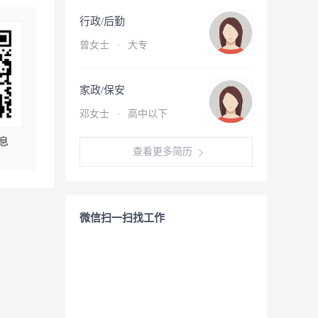
行政/后勤
曾女士
·
大专
家政/保安
邓女士
·
高中以下
息
查看更多简历
微信扫一扫找工作